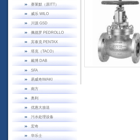
赛莱默（原ITT）
威乐 WILO
川源 GSD
佩德罗 PEDROLLO
宾泰克 PENTAX
塔克（TACO）
戴博 DAB
SFA
易威奇IWAKI
南方
奥利
优惠大放送
污水处理设备
宏奇
华乐士